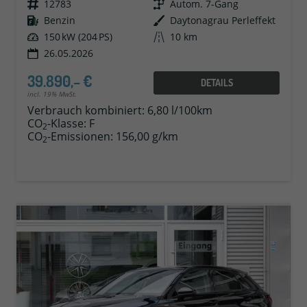
Fahrzeugnr.
12783
Getriebe
Autom. 7-Gang
Kraftstoff
Benzin
Außenfarbe
Daytonagrau Perleffekt
Leistung
150 kW (204 PS)
Kilometerstand
10 km
26.05.2026
39.890,– €
DETAILS
incl. 19% MwSt.
Verbrauch kombiniert:
6,80 l/100km
CO
-Klasse:
F
2
CO
-Emissionen:
156,00 g/km
2