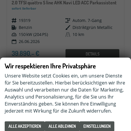
2.0 TFSI quattro S line AHK Navi LED ACC Parkassistent
sofort lieferbar
Fahrzeugnr.
19319
Getriebe
Autom. 7-Gang
Kraftstoff
Benzin
Außenfarbe
Distriktgrün Metallic
Leistung
150 kW (204 PS)
Kilometerstand
10 km
26.06.2026
39.890,– €
DETAILS
incl. 19% MwSt.
Wir respektieren Ihre Privatsphäre
Verbrauch kombiniert:
6,80 l/100km
CO
-Klasse:
F
2
Unsere Website setzt Cookies ein, um unsere Dienste
CO
-Emissionen:
156,00 g/km
2
für Sie bereitzustellen. Hierbei berücksichtigen wir Ihre
Auswahl und verarbeiten nur die Daten für Marketing,
Analytics und Personalisierung, für die Sie uns Ihr
Einverständnis geben. Sie können Ihre Einwilligung
jederzeit mit Wirkung für die Zukunft widerrufen.
ALLE AKZEPTIEREN
ALLE ABLEHNEN
EINSTELLUNGEN