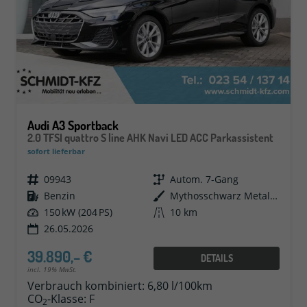
Audi A3 Sportback
2.0 TFSI quattro S line AHK Navi LED ACC Parkassistent
sofort lieferbar
Fahrzeugnr.
09943
Getriebe
Autom. 7-Gang
Kraftstoff
Benzin
Außenfarbe
Mythosschwarz Metallic
Leistung
150 kW (204 PS)
Kilometerstand
10 km
26.05.2026
39.890,– €
DETAILS
incl. 19% MwSt.
Verbrauch kombiniert:
6,80 l/100km
CO
-Klasse:
F
2