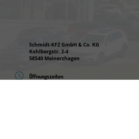
Schmidt-KFZ GmbH & Co. KG
Kohlbergstr. 2-4
58540 Meinerzhagen
Öffnungszeiten