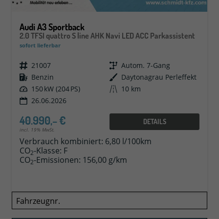
Audi A3 Sportback
2.0 TFSI quattro S line AHK Navi LED ACC Parkassistent
sofort lieferbar
Fahrzeugnr.
21007
Getriebe
Autom. 7-Gang
Kraftstoff
Benzin
Außenfarbe
Daytonagrau Perleffekt
Leistung
150 kW (204 PS)
Kilometerstand
10 km
26.06.2026
40.990,– €
DETAILS
incl. 19% MwSt.
Verbrauch kombiniert:
6,80 l/100km
CO
-Klasse:
F
2
CO
-Emissionen:
156,00 g/km
2
Fahrzeugnr.