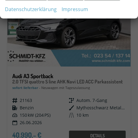
Datenschutzerklärung
Impressum
Audi A3 Sportback
2.0 TFSI quattro S line AHK Navi LED ACC Parkassistent
sofort lieferbar
Neuwagen mit Tageszulassung
Fahrzeugnr.
21163
Getriebe
Autom. 7-Gang
Kraftstoff
Benzin
Außenfarbe
Mythosschwarz Metallic
Leistung
150 kW (204 PS)
Kilometerstand
10 km
26.06.2026
40.990,– €
DETAILS