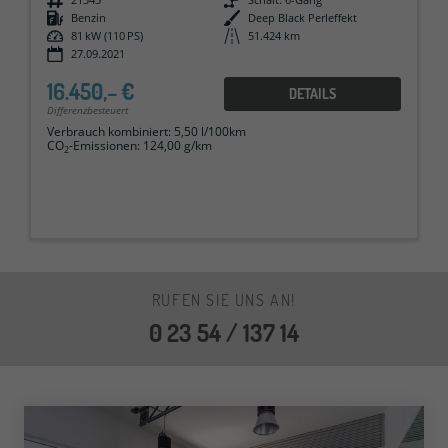
Kraftstoff
Benzin
Außenfarbe
Deep Black Perleffekt
Leistung
81 kW (110 PS)
Kilometerstand
51.424 km
27.09.2021
16.450,– €
DETAILS
Differenzbesteuert
Verbrauch kombiniert:
5,50 l/100km
CO
-Emissionen:
124,00 g/km
2
RUFEN SIE UNS AN!
0 23 54 / 137 14