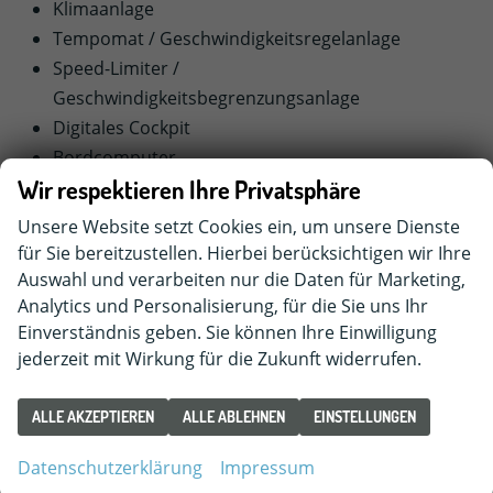
Klimaanlage
Tempomat / Geschwindigkeitsregelanlage
Speed-Limiter /
Geschwindigkeitsbegrenzungsanlage
Digitales Cockpit
Bordcomputer
Wir respektieren Ihre Privatsphäre
Keyless go / Schlüsselloses Startsystem
Mittelarmlehne
Unsere Website setzt Cookies ein, um unsere Dienste
Lendenwirbelstütze
für Sie bereitzustellen. Hierbei berücksichtigen wir Ihre
Bluetooth Freisprecheinrichtung
Auswahl und verarbeiten nur die Daten für Marketing,
Analytics und Personalisierung, für die Sie uns Ihr
Sitzhöhenverstellung für die Vordersitze
Einverständnis geben. Sie können Ihre Einwilligung
Nebelscheinwerfer
jederzeit mit Wirkung für die Zukunft widerrufen.
LED-Tagfahrlicht
LED-Heckleuchten
ALLE AKZEPTIEREN
ALLE ABLEHNEN
EINSTELLUNGEN
Berganfahrassistent
eCall Notrufsystem
Datenschutzerklärung
Impressum
Ablenkungs- und Müdigkeitserkennung