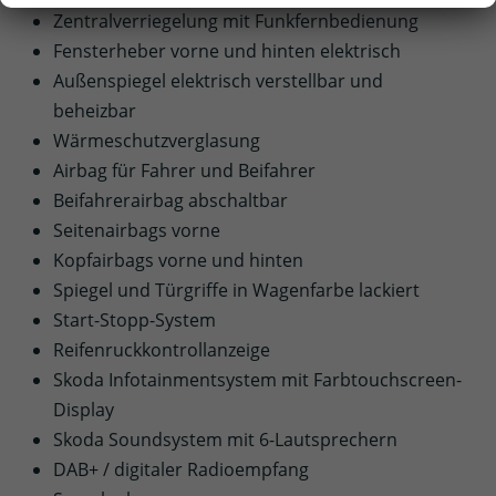
Zentralverriegelung mit Funkfernbedienung
Fensterheber vorne und hinten elektrisch
Außenspiegel elektrisch verstellbar und
beheizbar
Wärmeschutzverglasung
Airbag für Fahrer und Beifahrer
Beifahrerairbag abschaltbar
Seitenairbags vorne
Kopfairbags vorne und hinten
Spiegel und Türgriffe in Wagenfarbe lackiert
Start-Stopp-System
Reifenruckkontrollanzeige
Skoda Infotainmentsystem mit Farbtouchscreen-
Display
Skoda Soundsystem mit 6-Lautsprechern
DAB+ / digitaler Radioempfang