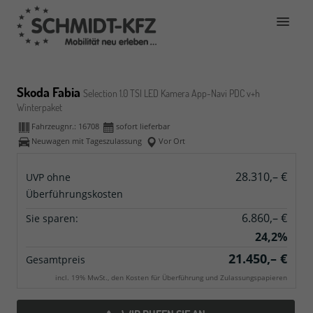
Skoda Fabia
Selection 1.0 TSI LED Kamera App-Navi PDC v+h
Winterpaket
Fahrzeugnr.:
16708
sofort lieferbar
Neuwagen mit Tageszulassung
Vor Ort
28.310,– €
UVP ohne
Überführungskosten
6.860,– €
Sie sparen:
24,2%
21.450,– €
Gesamtpreis
incl. 19% MwSt., den Kosten für Überführung und Zulassungspapieren