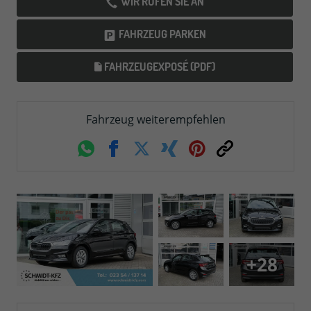
WIR RUFEN SIE AN
FAHRZEUG PARKEN
FAHRZEUGEXPOSÉ (PDF)
Fahrzeug weiterempfehlen
Whatsapp
Facebook
Twitter
Xing
Pinterest
Link
+28