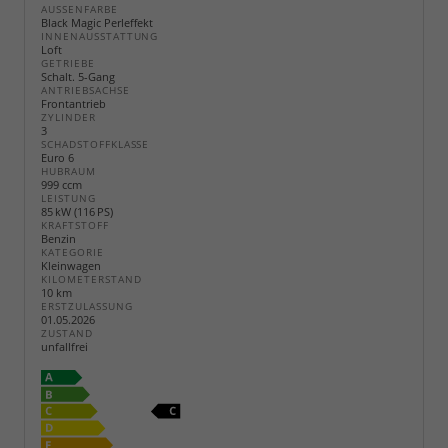
AUSSENFARBE
Black Magic Perleffekt
INNENAUSSTATTUNG
Loft
GETRIEBE
Schalt. 5-Gang
ANTRIEBSACHSE
Frontantrieb
ZYLINDER
3
SCHADSTOFFKLASSE
Euro 6
HUBRAUM
999 ccm
LEISTUNG
85 kW (116 PS)
KRAFTSTOFF
Benzin
KATEGORIE
Kleinwagen
KILOMETERSTAND
10 km
ERSTZULASSUNG
01.05.2026
ZUSTAND
unfallfrei