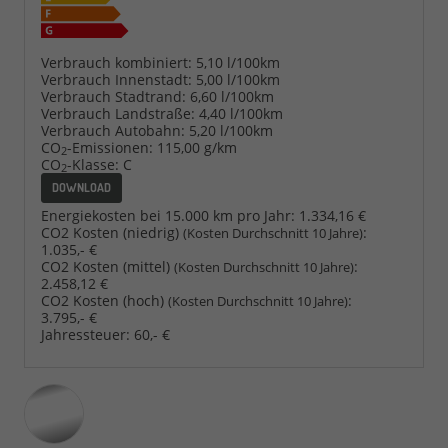
Verbrauch kombiniert:
5,10 l/100km
Verbrauch Innenstadt:
5,00 l/100km
Verbrauch Stadtrand:
6,60 l/100km
Verbrauch Landstraße:
4,40 l/100km
Verbrauch Autobahn:
5,20 l/100km
CO
-Emissionen:
115,00 g/km
2
CO
-Klasse:
C
2
DOWNLOAD
Energiekosten bei 15.000 km pro Jahr:
1.334,16 €
CO2 Kosten (niedrig)
:
(Kosten Durchschnitt 10 Jahre)
1.035,- €
CO2 Kosten (mittel)
:
(Kosten Durchschnitt 10 Jahre)
2.458,12 €
CO2 Kosten (hoch)
:
(Kosten Durchschnitt 10 Jahre)
3.795,- €
Jahressteuer:
60,- €