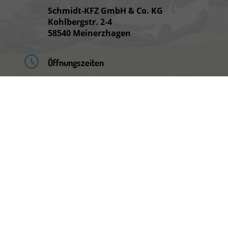
Schmidt-KFZ GmbH & Co. KG
Kohlbergstr. 2-4
58540 Meinerzhagen
Öffnungszeiten
Montag bis Freitag
08:00-18:00 Uhr
Samstag
09:00-13:00 Uhr