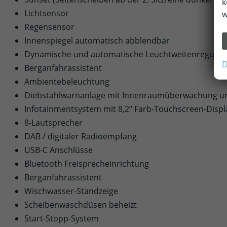
k
Lichtsensor
w
Regensensor
Innenspiegel automatisch abblendbar
Dynamische und automatische Leuchtweitenregulie
D
Berganfahrassistent
Ambientebeleuchtung
Diebstahlwarnanlage mit Innenraumüberwachung u
Infotainmentsystem mit 8,2“ Farb-Touchscreen-Displ
8-Lautsprecher
DAB / digitaler Radioempfang
USB-C Anschlüsse
Bluetooth Freisprecheinrichtung
Berganfahrassistent
Wischwasser-Standzeige
Scheibenwaschdüsen beheizt
Start-Stopp-System