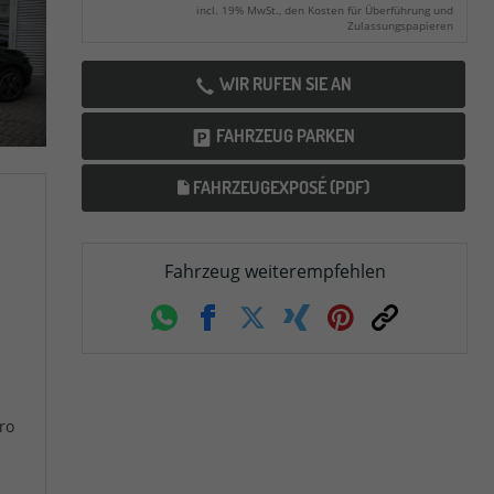
incl. 19% MwSt., den Kosten für Überführung und
Zulassungspapieren
WIR RUFEN SIE AN
FAHRZEUG PARKEN
FAHRZEUGEXPOSÉ (PDF)
Fahrzeug weiterempfehlen
Whatsapp
Facebook
Twitter
Xing
Pinterest
Link
ro