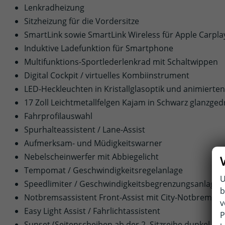
Lenkradheizung
Sitzheizung für die Vordersitze
SmartLink sowie SmartLink Wireless für Apple Carpl
Induktive Ladefunktion für Smartphone
Multifunktions-Sportlederlenkrad mit Schaltwippen
Digital Cockpit / virtuelles Kombiinstrument
LED-Heckleuchten in Kristallglasoptik und animierten
17 Zoll Leichtmetallfelgen Kajam in Schwarz glanzged
Fahrprofilauswahl
Spurhalteassistent / Lane-Assist
Aufmerksam- und Müdigkeitswarner
Nebelscheinwerfer mit Abbiegelicht
Tempomat / Geschwindigkeitsregelanlage
U
Speedlimiter / Geschwindigkeitsbegrenzungsanlage
b
Notbremsassistent Front-Assist mit City-Notbremsfu
v
Easy Light Assist / Fahrlichtassistent
P
Sunset (Seitenscheiben ab der 2. Sitzreihe dunkel get