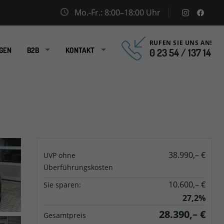
Mo.-Fr.: 8:00–18:00 Uhr
instagram
facebo
RUFEN SIE UNS AN!
GEN
B2B
KONTAKT
0 23 54 / 137 14
38.990,– €
UVP ohne
Überführungskosten
10.600,– €
Sie sparen:
27,2%
28.390,– €
Gesamtpreis