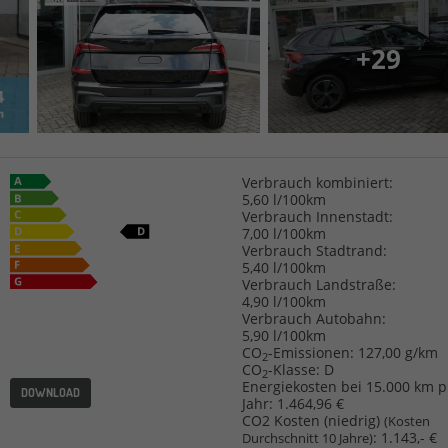
+29
Verbrauch kombiniert:
5,60 l/100km
Verbrauch Innenstadt:
7,00 l/100km
Verbrauch Stadtrand:
5,40 l/100km
Verbrauch Landstraße:
4,90 l/100km
Verbrauch Autobahn:
5,90 l/100km
CO
-Emissionen:
127,00 g/km
2
CO
-Klasse:
D
2
Energiekosten bei 15.000 km p
DOWNLOAD
Jahr:
1.464,96 €
CO2 Kosten (niedrig)
(Kosten
:
1.143,- €
Durchschnitt 10 Jahre)