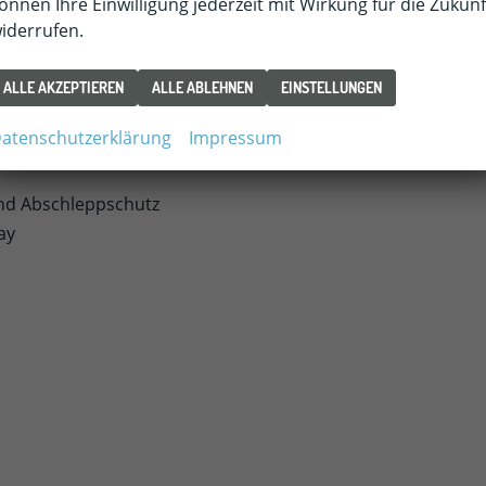
önnen Ihre Einwilligung jederzeit mit Wirkung für die Zukunf
iderrufen.
ALLE AKZEPTIEREN
ALLE ABLEHNEN
EINSTELLUNGEN
rung
atenschutzerklärung
Impressum
nd Abschleppschutz
ay