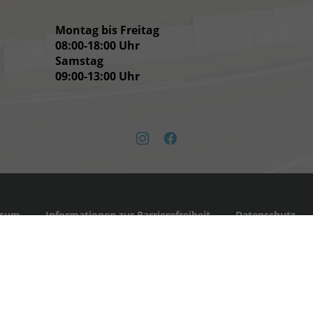
Montag bis Freitag
08:00-18:00 Uhr
Samstag
09:00-13:00 Uhr
instagram
facebook
ssum
Informationen zur Barrierefreiheit
Datenschutz
toffverbrauch und zu den offiziellen spezifischen CO
-Emissionen und gegebenenfalls
2
rauch, die offiziellen spezifischen CO
-Emissionen und den offiziellen Stromverbrauch
2
en und bei der 'Deutschen Automobil Treuhand GmbH' unentgeltlich erhältlich ist unt
026
Schmidt-KFZ GmbH & Co. KG
,
Kohlbergstr. 2-4
,
58540
Meinerzhagen,
0 23 54 / 13
Powered by Autrado