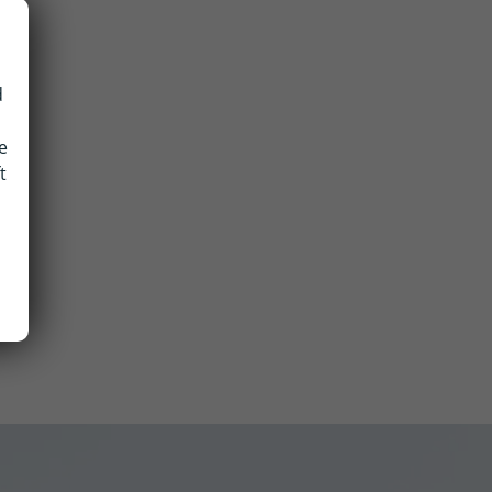
d
e
t