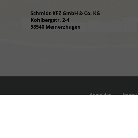
Schmidt-KFZ GmbH & Co. KG
Kohlbergstr. 2-4
58540 Meinerzhagen
Anmelden
Impre
Weitere Informationen zum offiziellen Krafts
'Leitfaden über den offiziellen Kraftstoffverb
Verkaufsstell
© 2