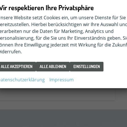
Wir respektieren Ihre Privatsphäre
nsere Website setzt Cookies ein, um unsere Dienste für Sie
koda Kodiaq
election 2.0 TDI 193PS/142kW DSG 4x4 2026
ereitzustellen. Hierbei berücksichtigen wir Ihre Auswahl un
verbindliche Lieferzeit:
4 Monate
Neuwagen
erarbeiten nur die Daten für Marketing, Analytics und
ersonalisierung, für die Sie uns Ihr Einverständnis geben. Si
eugnr.
596167
Getriebe
Doppelkupplungsgetriebe (DSG)
önnen Ihre Einwilligung jederzeit mit Wirkung für die Zukunf
ftstoff
Diesel
Leistung
142 kW (193 PS)
iderrufen.
3.664,– €
DETAILS
cl. 19% MwSt.
ALLE AKZEPTIEREN
ALLE ABLEHNEN
EINSTELLUNGEN
erbrauch kombiniert:
6,20 l/100km
O
-Klasse:
E
2
atenschutzerklärung
Impressum
O
-Emissionen:
141,00 g/km
2