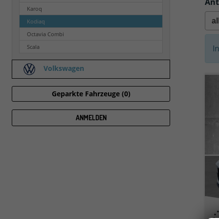
Ant
Karoq
Kodiaq
Octavia Combi
Scala
I
Volkswagen
Geparkte Fahrzeuge (
0
)
ANMELDEN