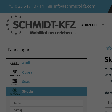
0 23 54 / 137 14
info@schmidt-kfz.com
FAHRZEUGE
Fahrzeugnr.
inf
Sk
Audi
Hie
Cupra
wer
sic
Seat
Skoda
Ver
Fabia
Kamiq