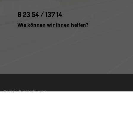
0 23 54 / 137 14
Wie können wir Ihnen helfen?
Cookie-Einstellungen
 zum Stromverbrauch neuer PKW können dem
 neuer PKW' entnommen werden, der an allen
er www.dat.de.
7 14