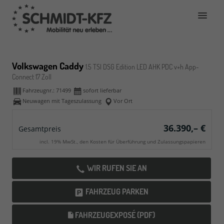
Volkswagen Caddy
1.5 TSI DSG Edition LED AHK PDC v+h App-
Connect 17 Zoll
Fahrzeugnr.:
71499
sofort lieferbar
Neuwagen mit Tageszulassung
Vor Ort
36.390,– €
Gesamtpreis
incl. 19% MwSt., den Kosten für Überführung und Zulassungspapieren
WIR RUFEN SIE AN
FAHRZEUG PARKEN
FAHRZEUGEXPOSÉ (PDF)