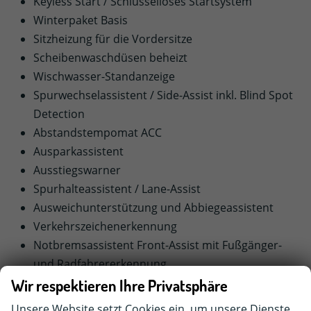
Keyless Start / Schlüsselloses Startsystem
Winterpaket Basis
Sitzheizung für die Vordersitze
Scheibenwaschdüsen beheizt
Wischwasser-Standanzeige
Spurwechselassistent / Side-Assist inkl. Blind Spot
Detection
Abstandstempomat ACC
Ausparkassistent
Ausstiegswarner
Spurhalteassistent / Lane-Assist
Ausweichunterstützung und Abbiegeassistent
Verkehrszeichenerkennung
Notbremsassistent Front-Assist mit Fußgänger-
und Radfahrererkennung
Klimaanlage
Wir respektieren Ihre Privatsphäre
Stoßfänger vorne und hinten in Wagenfarbe
Unsere Website setzt Cookies ein, um unsere Dienste