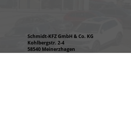
Schmidt-KFZ GmbH & Co. KG
Kohlbergstr. 2-4
58540 Meinerzhagen
Öffnungszeiten
Montag bis Freitag