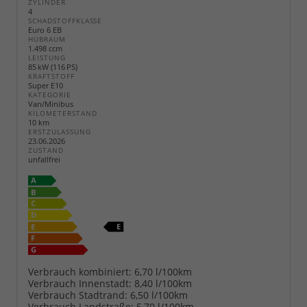
ZYLINDER
4
SCHADSTOFFKLASSE
Euro 6 EB
HUBRAUM
1.498 ccm
LEISTUNG
85 kW (116 PS)
KRAFTSTOFF
Super E10
KATEGORIE
Van/Minibus
KILOMETERSTAND
10 km
ERSTZULASSUNG
23.06.2026
ZUSTAND
unfallfrei
Verbrauch kombiniert:
6,70 l/100km
Verbrauch Innenstadt:
8,40 l/100km
Verbrauch Stadtrand:
6,50 l/100km
Verbrauch Landstraße:
5,70 l/100km