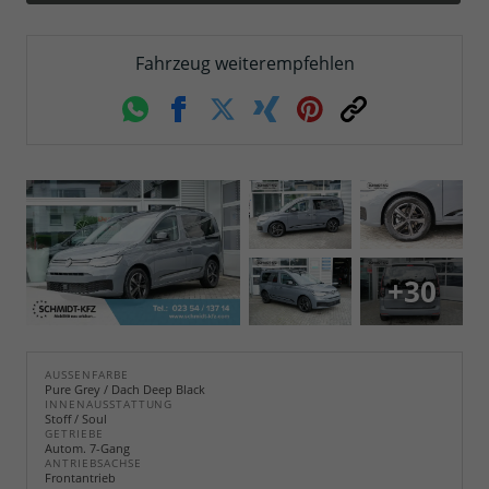
Fahrzeug weiterempfehlen
Whatsapp
Facebook
Twitter
Xing
Pinterest
Link
+30
AUSSENFARBE
Pure Grey / Dach Deep Black
INNENAUSSTATTUNG
Stoff / Soul
GETRIEBE
Autom. 7-Gang
ANTRIEBSACHSE
Frontantrieb