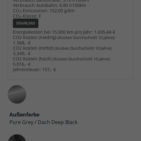
Verbrauch Autobahn:
6,90 l/100km
CO
-Emissionen:
152,00 g/km
2
CO
-Klasse:
E
2
DOWNLOAD
Energiekosten bei 15.000 km pro Jahr:
1.695,44 €
CO2 Kosten (niedrig)
:
(Kosten Durchschnitt 10 Jahre)
1.368,- €
CO2 Kosten (mittel)
:
(Kosten Durchschnitt 10 Jahre)
3.249,- €
CO2 Kosten (hoch)
:
(Kosten Durchschnitt 10 Jahre)
5.016,- €
Jahressteuer:
157,- €
Außenfarbe
Pure Grey / Dach Deep Black
Innenausstattung