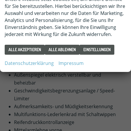
lackiert
für Sie bereitzustellen. Hierbei berücksichtigen wir Ihre
Infotainmentsystem mit Farb-Touchscreen-
Auswahl und verarbeiten nur die Daten für Marketing,
Display und 6-Lautsprechern
Analytics und Personalisierung, für die Sie uns Ihr
Einverständnis geben. Sie können Ihre Einwilligung
USB-C Anschluss
jederzeit mit Wirkung für die Zukunft widerrufen.
Bluetooth Freisprecheinrichtung
DAB+ / digitaler Radioempfang
ALLE AKZEPTIEREN
ALLE ABLEHNEN
EINSTELLUNGEN
Digital Cockpit
Zentrlverriegelung mit Funkfernbedienung
Datenschutzerklärung
Impressum
Fensterheber elektrisch
Außenspiegel elektrisch verstellbar und
beheizbar
Geschwindigkeitsbegrenzungsanlage / Speed-
Limiter
Aufmerksamkeits- und Müdigkeitserkennung
Multifunktions-Lederlenkrad mit Schaltwippen
Reifendruckkontrollanzeige
Mittelarmlehne vorne