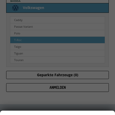
Volkswagen
Caddy
Passat Variant
Polo
T-Roc
Taigo
Tiguan
Touran
Geparkte Fahrzeuge (
0
)
ANMELDEN