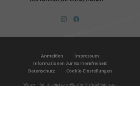
instagram
facebook
Anmelden
Impressum
Informationen zur Barrierefreiheit
Datenschutz
Cookie-Einstellungen
Weitere Informationen zum offiziellen Kraftstoffverbrauch
und zu den offiziellen spezifischen CO
-Emissionen und
2
gegebenenfalls zum Stromverbrauch neuer PKW können
dem 'Leitfaden über den offiziellen Kraftstoffverbrauch,
die offiziellen spezifischen CO
-Emissionen und den
2
offiziellen Stromverbrauch neuer PKW' entnommen
werden, der an allen Verkaufsstellen und bei der
'Deutschen Automobil Treuhand GmbH' unentgeltlich
erhältlich ist unter www.dat.de.