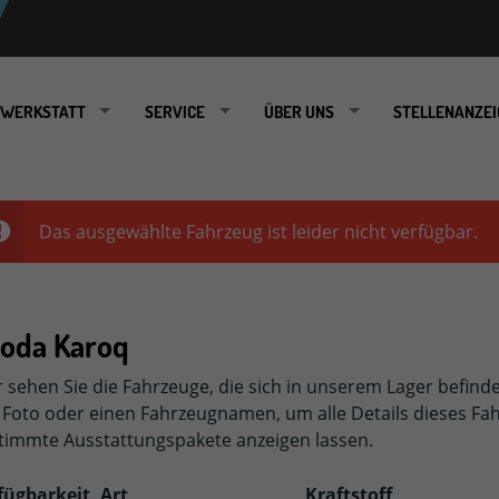
WERKSTATT
SERVICE
ÜBER UNS
STELLENANZEI
Das ausgewählte Fahrzeug ist leider nicht verfügbar.
o
oda Karoq
r sehen Sie die Fahrzeuge, die sich in unserem Lager befind
 Foto oder einen Fahrzeugnamen, um alle Details dieses Fah
timmte Ausstattungspakete anzeigen lassen.
fügbarkeit, Art
Kraftstoff