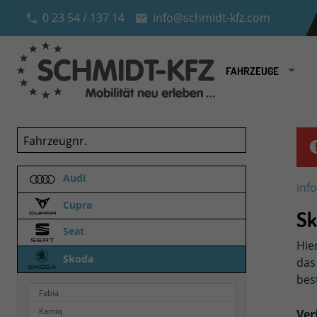
0 23 54 / 137 14
info@schmidt-kfz.com
FAHRZEUGE
Fahrzeugnr.
Audi
inf
Cupra
Sk
Seat
Hie
Skoda
das
bes
Fabia
Kamiq
Ver