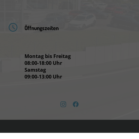
Öffnungszeiten
Montag bis Freitag
08:00-18:00 Uhr
Samstag
09:00-13:00 Uhr
instagram
facebook
ssum
Informationen zur Barrierefreiheit
Datenschutz