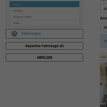
Karoq
Kodiaq
Octavia Combi
Ant
Scala
Volkswagen
I
Geparkte Fahrzeuge (
0
)
ANMELDEN