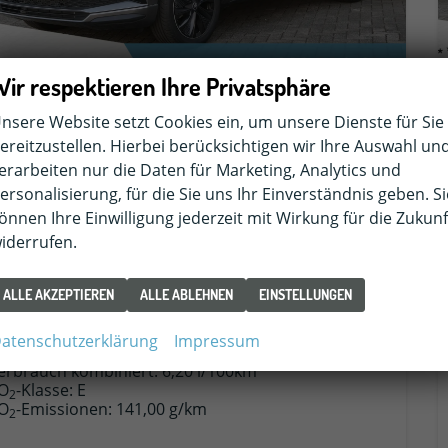
Wir respektieren Ihre Privatsphäre
nsere Website setzt Cookies ein, um unsere Dienste für Sie
koda Karoq
ereitzustellen. Hierbei berücksichtigen wir Ihre Auswahl un
.5 TSI DSG Sportline AHK Matrix Assistenzpaket Plus Kamera
erarbeiten nur die Daten für Marketing, Analytics und
fort lieferbar
Neuwagen mit Tageszulassung
ersonalisierung, für die Sie uns Ihr Einverständnis geben. Si
eugnr.
54544
Getriebe
Automatik
önnen Ihre Einwilligung jederzeit mit Wirkung für die Zukunf
ftstoff
Super E10
Außenfarbe
Graphite Grau Metallic
iderrufen.
tung
110 kW (150 PS)
Kilometerstand
10 km
23.02.2026
ALLE AKZEPTIEREN
ALLE ABLEHNEN
EINSTELLUNGEN
6.650,– €
DETAILS
atenschutzerklärung
Impressum
cl. 19% MwSt.
erbrauch kombiniert:
6,20 l/100km
O
-Klasse:
E
2
O
-Emissionen:
141,00 g/km
2