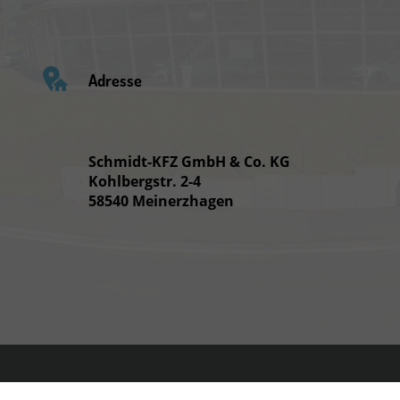
Adresse
Schmidt-KFZ GmbH & Co. KG
Kohlbergstr. 2-4
58540 Meinerzhagen
Anmelden
Impre