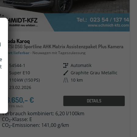
Skoda Karoq
d
1.5 TSI DSG Sportline AHK Matrix Assistenzpaket Plus Kamera
sofort lieferbar
Neuwagen mit Tageszulassung
e
Fahrzeugnr.
54544-1
Getriebe
Automatik
t
Kraftstoff
Super E10
Außenfarbe
Graphite Grau Metallic
Leistung
110 kW (150 PS)
Kilometerstand
10 km
23.02.2026
36.650,– €
DETAILS
incl. 19% MwSt.
Verbrauch kombiniert:
6,20 l/100km
CO
-Klasse:
E
2
CO
-Emissionen:
141,00 g/km
2